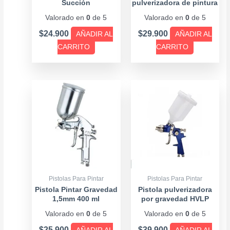
Succión
pulverizadora de pintura
por gravedad
Valorado en
0
de 5
Valorado en
0
de 5
$
24.900
$
29.900
AÑADIR AL
AÑADIR AL
CARRITO
CARRITO
Pistolas Para Pintar
Pistolas Para Pintar
Pistola Pintar Gravedad
Pistola pulverizadora
1,5mm 400 ml
por gravedad HVLP
1,7mm
Valorado en
0
de 5
Valorado en
0
de 5
$
25.900
$
39.900