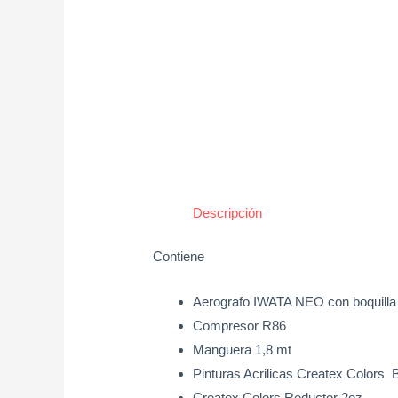
Descripción
Contiene
Aerografo IWATA NEO con boquill
Compresor R86
Manguera 1,8 mt
Pinturas Acrilicas Createx Colors
Createx Colors Reductor 2oz.