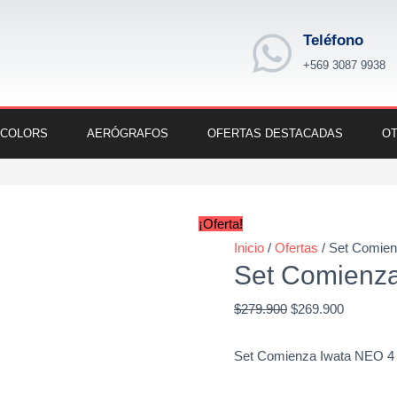
Teléfono
+569 3087 9938
 COLORS
AERÓGRAFOS
OFERTAS DESTACADAS
OT
Original
Current
price
price
¡Oferta!
was:
is:
Inicio
/
Ofertas
/ Set Comie
Set Comienza
$279.900.
$269.900
$
279.900
$
269.900
Set Comienza Iwata NEO 4