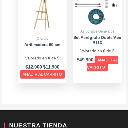
Aerografos Genericos
Set Aerógrafo Doble/Acc
Ofertas
R113
Atril madera 90 cm
Valorado en
0
de 5
Valorado en
0
de 5
$
49.900
AÑADIR AL
$
12.900
$
11.900
CARRITO
AÑADIR AL CARRITO
NUESTRA TIENDA