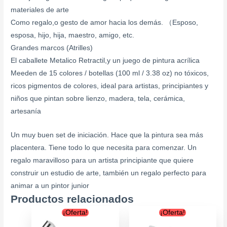
materiales de arte
Como regalo,o gesto de amor hacia los demás. （Esposo,
esposa, hijo, hija, maestro, amigo, etc.
Grandes marcos (Atrilles)
El caballete Metalico Retractil,y un juego de pintura acrílica
Meeden de 15 colores / botellas (100 ml / 3.38 oz) no tóxicos,
ricos pigmentos de colores, ideal para artistas, principiantes y
niños que pintan sobre lienzo, madera, tela, cerámica,
artesanía
Un muy buen set de iniciación. Hace que la pintura sea más
placentera. Tiene todo lo que necesita para comenzar. Un
regalo maravilloso para un artista principiante que quiere
construir un estudio de arte, también un regalo perfecto para
animar a un pintor junior
Productos relacionados
Original
Current
Original
Curr
¡Oferta!
¡Oferta!
price
price
price
price