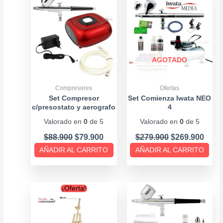
was:
is:
was:
is:
$88.900.
$79.900.
$279.900.
$269
AGOTADO
Compresores
Ofertas
Set Compresor
Set Comienza Iwata NEO
c/presostato y aerografo
4
gravedad 0,3mm
Valorado en
0
de 5
Valorado en
0
de 5
$
88.900
$
79.900
$
279.900
$
269.900
AÑADIR AL CARRITO
AÑADIR AL CARRITO
Original
Current
¡Oferta!
price
price
was:
is:
$12.900.
$11.900.