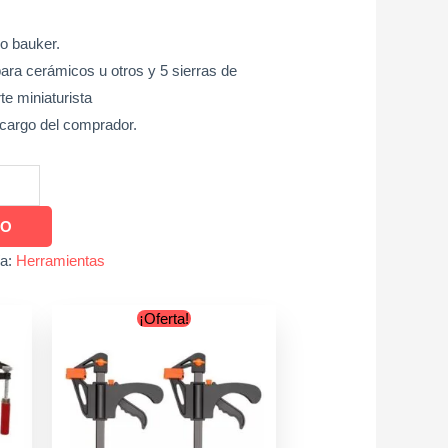
o bauker.
ra cerámicos u otros y 5 sierras de
e miniaturista
 cargo del comprador.
TO
ía:
Herramientas
Original
Current
¡Oferta!
price
price
was:
is:
$19.900.
$17.900.