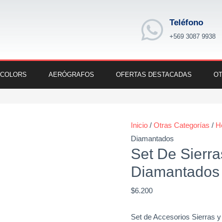
Teléfono
+569 3087 9938
 COLORS
AERÓGRAFOS
OFERTAS DESTACADAS
OT
Set
De
Inicio
/
Otras Categorías
/
H
Sierras
Diamantados
Y
Set De Sierra
Discos
Diamantados
Diamantados
cantidad
$
6.200
Set de Accesorios Sierras y