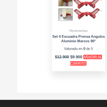
Herramientas
Set 4 Escuadra Prensa Angulos
Aluminio Marcos 90°
Carpintero
Valorado en
0
de 5
$
12.900
$
9.900
AÑADIR AL
CARRITO