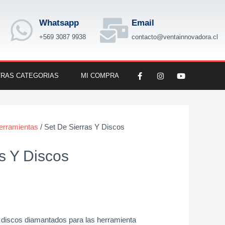
Whatsapp
Email
+569 3087 9938
contacto@ventainnovadora.cl
F
I
Y
RAS CATEGORIAS
MI COMPRA
a
n
o
c
s
u
e
t
t
b
a
u
o
g
b
o
r
e
k
a
erramientas
/ Set De Sierras Y Discos
-
m
f
s Y Discos
 discos diamantados para las herramienta