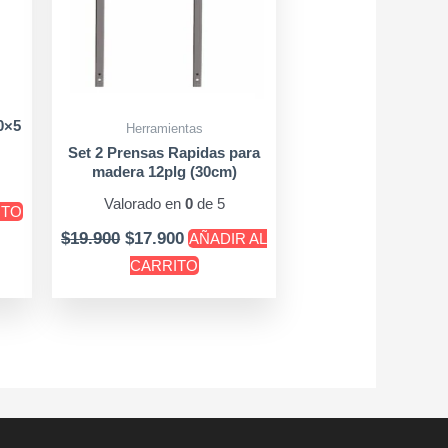
0×5
Herramientas
Set 2 Prensas Rapidas para
madera 12plg (30cm)
Valorado en
0
de 5
ITO
$
19.900
$
17.900
AÑADIR AL
CARRITO