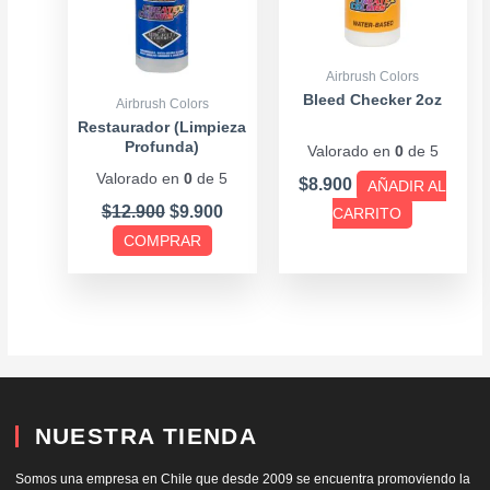
Las
opciones
se
Airbrush Colors
pueden
Bleed Checker 2oz
Airbrush Colors
elegir
Restaurador (Limpieza
Profunda)
Valorado en
0
de 5
en
Valorado en
0
de 5
la
$
8.900
AÑADIR AL
página
$
12.900
$
9.900
CARRITO
de
COMPRAR
producto
NUESTRA TIENDA
Somos una empresa en Chile que desde 2009 se encuentra promoviendo la