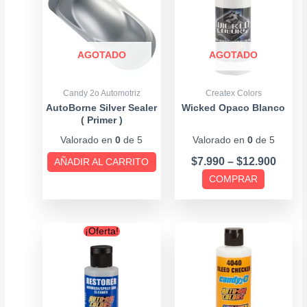
tiene
throu
múltiples
$12.9
variantes.
Las
AGOTADO
AGOTADO
opciones
se
Candy 2o Automotriz
Createx Colors
pueden
AutoBorne Silver Sealer
Wicked Opaco Blanco
( Primer )
elegir
Valorado en
0
de 5
Valorado en
0
de 5
en
la
$
7.990
–
$
12.900
AÑADIR AL CARRITO
página
COMPRAR
de
producto
Original
Current
Este
¡Oferta!
price
price
producto
was:
is:
tiene
$12.900.
$9.900.
múltiples
variantes.