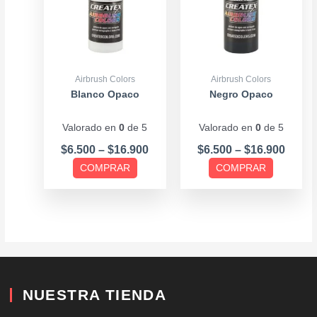
variantes.
variantes.
Las
Las
opciones
opciones
se
se
pueden
pueden
Airbrush Colors
Airbrush Colors
elegir
elegir
Blanco Opaco
Negro Opaco
en
en
Valorado en
0
de 5
Valorado en
0
de 5
la
la
página
página
$
6.500
–
$
16.900
$
6.500
–
$
16.900
de
de
COMPRAR
COMPRAR
producto
producto
NUESTRA TIENDA