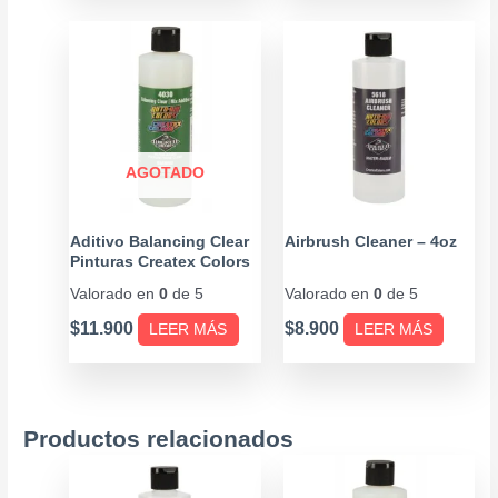
AGOTADO
Aditivo Balancing Clear
Airbrush Cleaner – 4oz
Pinturas Createx Colors
– 4oz
Valorado en
0
de 5
Valorado en
0
de 5
$
11.900
$
8.900
LEER MÁS
LEER MÁS
Productos relacionados
Price
Price
Este
Este
range:
range
producto
producto