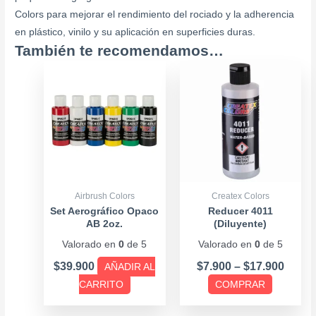
Colors para mejorar el rendimiento del rociado y la adherencia
en plástico, vinilo y su aplicación en superficies duras.
También te recomendamos…
Price
Este
range
producto
$7.90
tiene
throu
múltiples
$17.9
variantes.
Las
opciones
se
Airbrush Colors
Createx Colors
pueden
Set Aerográfico Opaco
Reducer 4011
AB 2oz.
(Diluyente)
elegir
Valorado en
0
de 5
Valorado en
0
de 5
en
la
$
39.900
$
7.900
–
$
17.900
AÑADIR AL
página
CARRITO
COMPRAR
de
producto