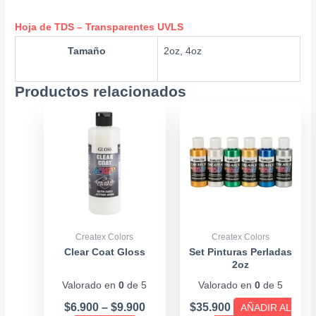
Hoja de TDS – Transparentes UVLS
Tamaño
2oz, 4oz
Productos relacionados
Price
Este
range:
producto
$6.900
tiene
through
múltiples
$9.900
variantes.
Las
opciones
se
Createx Colors
Createx Colors
pueden
Clear Coat Gloss
Set Pinturas Perladas
2oz
elegir
Valorado en
0
de 5
Valorado en
0
de 5
en
la
$
6.900
–
$
9.900
$
35.900
AÑADIR AL