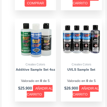
página
COMPRAR
CARRITO
de
producto
Createx Colors
Createx Colors
Additive Sample Set 4oz
UVLS Sample Set
Valorado en
0
de 5
Valorado en
0
de 5
$
25.900
$
26.900
AÑADIR AL
AÑADIR AL
CARRITO
CARRITO