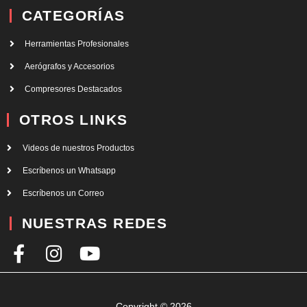
CATEGORÍAS
Herramientas Profesionales
Aerógrafos y Accesorios
Compresores Destacados
OTROS LINKS
Videos de nuestros Productos
Escríbenos un Whatsapp
Escríbenos un Correo
NUESTRAS REDES
F
I
Y
a
n
o
c
s
u
Copyright © 2026