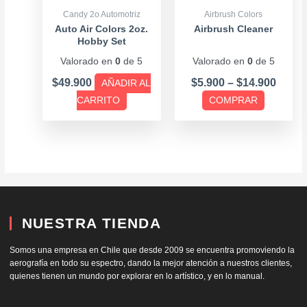
se
Candy 2o Automotriz
Airbrush Colors
pueden
Auto Air Colors 2oz.
Airbrush Cleaner
Hobby Set
elegir
Valorado en
0
de 5
Valorado en
0
de 5
en
la
$
49.900
$
5.900
–
$
14.900
AÑADIR AL
página
CARRITO
COMPRAR
de
producto
NUESTRA TIENDA
Somos una empresa en Chile que desde 2009 se encuentra promoviendo la
aerografía en todo su espectro, dando la mejor atención a nuestros clientes,
quienes tienen un mundo por explorar en lo artístico, y en lo manual.