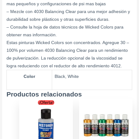
mas pequeños y configuraciones de psi mas bajas
– Mezcle con 4030 Balancing Clear para una mejor adhesión y
durabilidad sobre plásticos y otras superficies duras.
– Consulte la hoja de datos técnicos de Wicked Colors para
obtener mas información.
Estas pinturas Wicked Colors son concentrados. Agregue 30 –
100% por volumen 4030 Balancing Clear para un rendimiento
de pulverización. La reducción opcional de la viscosidad se
logra reduciendo con el reductor de alto rendimiento 4012.
Color
Black, White
Productos relacionados
Original
Current
Este
¡Oferta!
price
price
producto
was:
is:
tiene
$12.900.
$9.900.
múltiples
variantes.