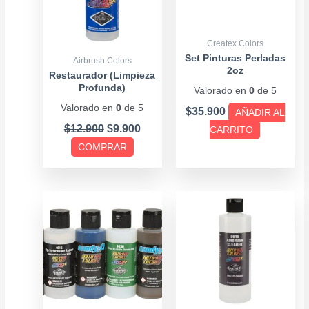
Las
opciones
se
Createx Colors
pueden
Set Pinturas Perladas
Airbrush Colors
2oz
elegir
Restaurador (Limpieza
Profunda)
Valorado en
0
de 5
en
Valorado en
0
de 5
la
$
35.900
AÑADIR AL
página
$
12.900
$
9.900
CARRITO
de
COMPRAR
producto
Price
Este
range
producto
$5.90
tiene
throu
múltiples
$14.9
variantes.
Las
opciones