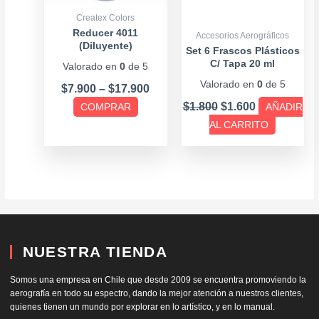
se
Createx Colors
pueden
Reducer 4011
Accesorios Aerográficos
(Diluyente)
elegir
Set 6 Frascos Plásticos
C/ Tapa 20 ml
Valorado en
0
de 5
en
Valorado en
0
de 5
la
$
7.900
–
$
17.900
página
$
1.800
$
1.600
COMPRAR
AÑADIR
de
AL CARRITO
producto
NUESTRA TIENDA
Somos una empresa en Chile que desde 2009 se encuentra promoviendo la
aerografía en todo su espectro, dando la mejor atención a nuestros clientes,
quienes tienen un mundo por explorar en lo artístico, y en lo manual.