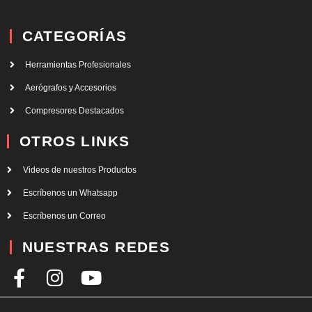
CATEGORÍAS
Herramientas Profesionales
Aerógrafos y Accesorios
Compresores Destacados
OTROS LINKS
Videos de nuestros Productos
Escríbenos un Whatsapp
Escríbenos un Correo
NUESTRAS REDES
F
I
Y
a
n
o