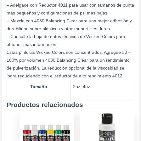
– Adelgace con Reductor 4011 para usar con tamaños de punta
mas pequeños y configuraciones de psi mas bajas
– Mezcle con 4030 Balancing Clear para una mejor adhesión y
durabilidad sobre plásticos y otras superficies duras.
– Consulte la hoja de datos técnicos de Wicked Colors para
obtener mas información.
Estas pinturas Wicked Colors son concentrados. Agregue 30 –
100% por volumen 4030 Balancing Clear para un rendimiento
de pulverización. La reducción opcional de la viscosidad se
logra reduciendo con el reductor de alto rendimiento 4012.
Tamaño
2oz, 4oz
Productos relacionados
Price
Este
range
producto
$7.99
tiene
throu
múltiples
$12.9