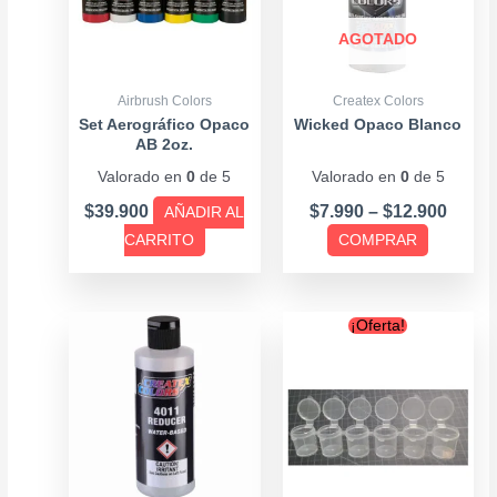
variantes.
Las
AGOTADO
opciones
se
Airbrush Colors
Createx Colors
pueden
Set Aerográfico Opaco
Wicked Opaco Blanco
AB 2oz.
elegir
Valorado en
0
de 5
Valorado en
0
de 5
en
la
$
39.900
$
7.990
–
$
12.900
AÑADIR AL
página
CARRITO
COMPRAR
de
producto
Price
Original
Current
Este
¡Oferta!
range:
price
price
producto
$7.900
was:
is:
tiene
through
$1.800.
$1.600.
múltiples
$17.900
variantes.
Las
opciones