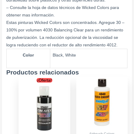
durabilidad sobre plásticos y otras superficies duras.
– Consulte la hoja de datos técnicos de Wicked Colors para
obtener mas información.
Estas pinturas Wicked Colors son concentrados. Agregue 30 –
100% por volumen 4030 Balancing Clear para un rendimiento
de pulverización. La reducción opcional de la viscosidad se
logra reduciendo con el reductor de alto rendimiento 4012.
Color
Black, White
Productos relacionados
Price
Este
¡Oferta!
range:
producto
$6.500
tiene
through
múltiples
$16.900
variantes.
Las
opciones
se
Airbrush Colors