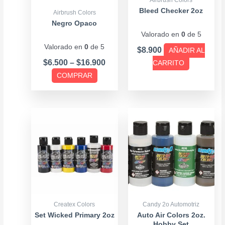
pueden
Bleed Checker 2oz
Airbrush Colors
elegir
Negro Opaco
Valorado en
0
de 5
en
Valorado en
0
de 5
la
$
8.900
AÑADIR AL
página
$
6.500
–
$
16.900
CARRITO
de
COMPRAR
producto
Createx Colors
Candy 2o Automotriz
Set Wicked Primary 2oz
Auto Air Colors 2oz.
Hobby Set