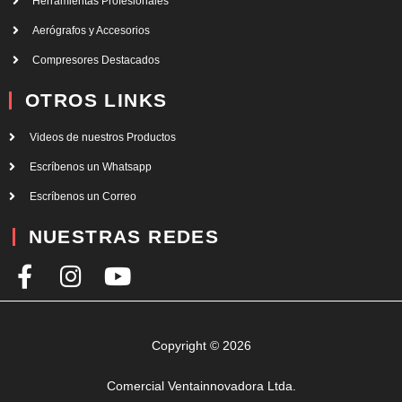
Herramientas Profesionales
Aerógrafos y Accesorios
Compresores Destacados
OTROS LINKS
Videos de nuestros Productos
Escríbenos un Whatsapp
Escríbenos un Correo
NUESTRAS REDES
F
I
Y
a
n
o
c
s
u
e
t
t
Copyright © 2026
b
a
u
Comercial Ventainnovadora Ltda.
o
g
b