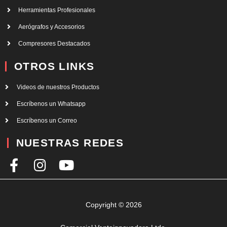
Herramientas Profesionales
Aerógrafos y Accesorios
Compresores Destacados
OTROS LINKS
Videos de nuestros Productos
Escríbenos un Whatsapp
Escríbenos un Correo
NUESTRAS REDES
F
I
Y
a
n
o
c
s
u
e
t
t
Copyright © 2026
b
a
u