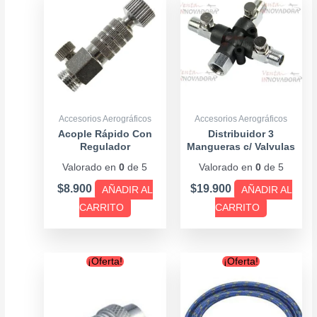
Accesorios Aerográficos
Accesorios Aerográficos
Acople Rápido Con
Distribuidor 3
Regulador
Mangueras c/ Valvulas
Valorado en
0
de 5
Valorado en
0
de 5
$
8.900
$
19.900
AÑADIR AL
AÑADIR AL
CARRITO
CARRITO
Original
Current
Original
Current
¡Oferta!
¡Oferta!
price
price
price
price
was:
is:
was:
is:
$5.900.
$4.900.
$9.900.
$7.900.