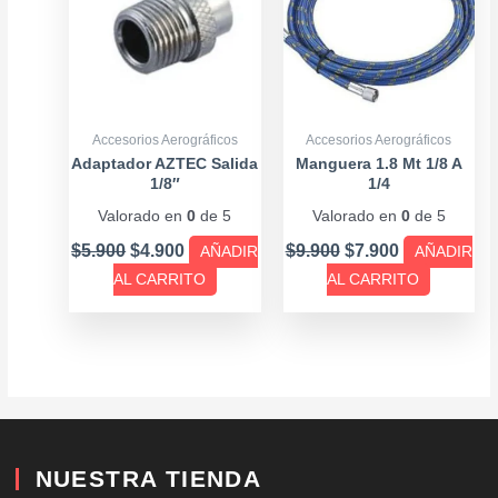
Accesorios Aerográficos
Accesorios Aerográficos
Adaptador AZTEC Salida
Manguera 1.8 Mt 1/8 A
1/8″
1/4
Valorado en
0
de 5
Valorado en
0
de 5
$
5.900
$
4.900
$
9.900
$
7.900
AÑADIR
AÑADIR
AL CARRITO
AL CARRITO
NUESTRA TIENDA