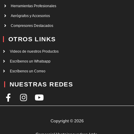
Herramientas Profesionales
Aerógrafos y Accesorios
Compresores Destacados
OTROS LINKS
Videos de nuestros Productos
Escríbenos un Whatsapp
Escríbenos un Correo
NUESTRAS REDES
F
I
Y
a
n
o
c
s
u
e
t
t
Copyright © 2026
b
a
u