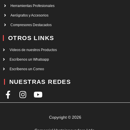
Herramientas Profesionales
Aerógrafos y Accesorios
Compresores Destacados
OTROS LINKS
Videos de nuestros Productos
Escríbenos un Whatsapp
Escríbenos un Correo
NUESTRAS REDES
F
I
Y
a
n
o
c
s
u
e
t
t
Copyright © 2026
b
a
u