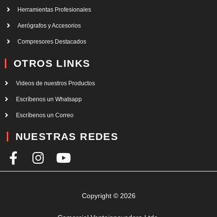
Herramientas Profesionales
Aerógrafos y Accesorios
Compresores Destacados
OTROS LINKS
Videos de nuestros Productos
Escríbenos un Whatsapp
Escríbenos un Correo
NUESTRAS REDES
F
I
Y
a
n
o
c
s
u
e
t
t
Copyright © 2026
b
a
u