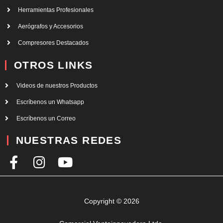
Herramientas Profesionales
Aerógrafos y Accesorios
Compresores Destacados
OTROS LINKS
Videos de nuestros Productos
Escríbenos un Whatsapp
Escríbenos un Correo
NUESTRAS REDES
F
I
Y
a
n
o
c
s
u
e
t
t
Copyright © 2026
b
a
u