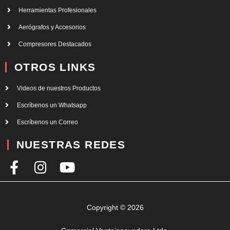
Herramientas Profesionales
Aerógrafos y Accesorios
Compresores Destacados
OTROS LINKS
Videos de nuestros Productos
Escríbenos un Whatsapp
Escríbenos un Correo
NUESTRAS REDES
F
I
Y
a
n
o
c
s
u
e
t
t
Copyright © 2026
b
a
u