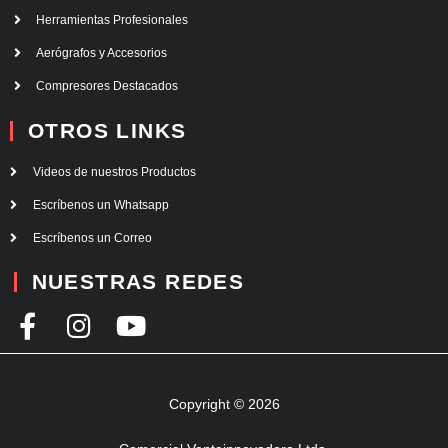
Herramientas Profesionales
Aerógrafos y Accesorios
Compresores Destacados
OTROS LINKS
Videos de nuestros Productos
Escríbenos un Whatsapp
Escríbenos un Correo
NUESTRAS REDES
F
I
Y
a
n
o
c
s
u
e
t
t
Copyright © 2026
b
a
u