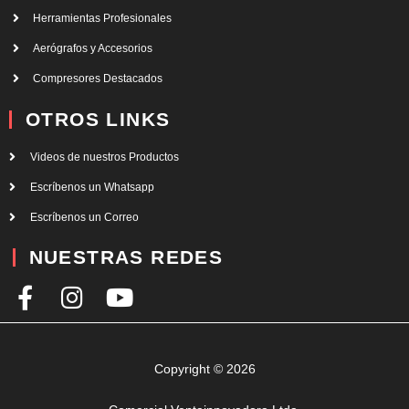
Herramientas Profesionales
Aerógrafos y Accesorios
Compresores Destacados
OTROS LINKS
Videos de nuestros Productos
Escríbenos un Whatsapp
Escríbenos un Correo
NUESTRAS REDES
F
I
Y
a
n
o
c
s
u
e
t
t
Copyright © 2026
b
a
u