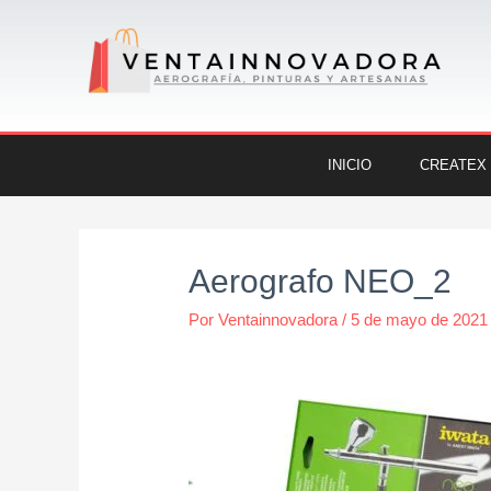
Ir
al
contenido
INICIO
CREATEX
Navegación
de
Aerografo NEO_2
entradas
Por
Ventainnovadora
/
5 de mayo de 2021