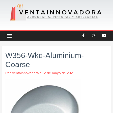
Ir
al
contenido
F
I
Y
Menu
CREATEX COLORS
OFERTAS DESTACADAS
OTRAS CATEGORIAS
a
n
o
c
s
u
e
t
t
b
a
u
Navegación
o
g
b
W356-Wkd-Aluminium-
de
o
r
e
k
a
entradas
Coarse
-
m
f
Por
Ventainnovadora
/
12 de mayo de 2021