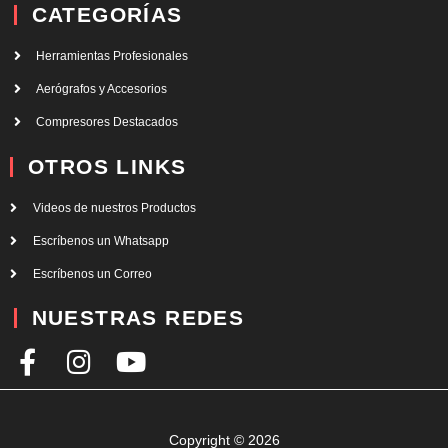
CATEGORÍAS
Herramientas Profesionales
Aerógrafos y Accesorios
Compresores Destacados
OTROS LINKS
Videos de nuestros Productos
Escríbenos un Whatsapp
Escríbenos un Correo
NUESTRAS REDES
F
I
Y
a
n
o
c
s
u
e
t
t
Copyright © 2026