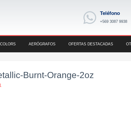
Teléfono
+569 3087 9938
 COLORS
AERÓGRAFOS
OFERTAS DESTACADAS
OT
allic-Burnt-Orange-2oz
1