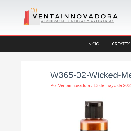
Ir
al
contenido
INICIO
CREATEX
Navegación
de
W365-02-Wicked-Met
entradas
Por
Ventainnovadora
/
12 de mayo de 202