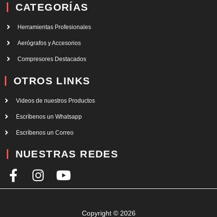
CATEGORÍAS
Herramientas Profesionales
Aerógrafos y Accesorios
Compresores Destacados
OTROS LINKS
Videos de nuestros Productos
Escríbenos un Whatsapp
Escríbenos un Correo
NUESTRAS REDES
F
I
Y
a
n
o
c
s
u
e
t
t
Copyright © 2026