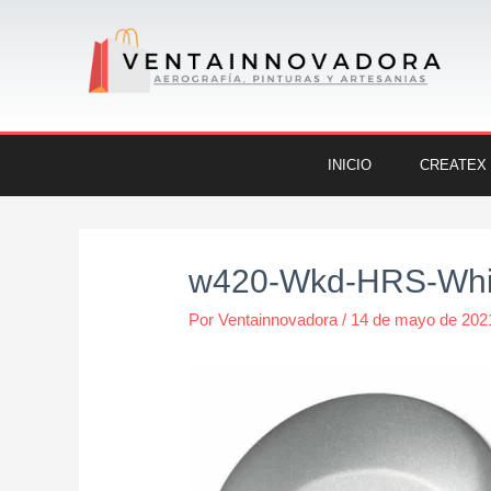
Ir
al
contenido
INICIO
CREATEX
Navegación
de
w420-Wkd-HRS-White
entradas
Por
Ventainnovadora
/
14 de mayo de 202