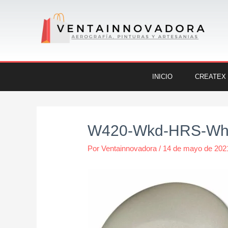
Ir
al
contenido
INICIO
CREATEX
Navegación
de
W420-Wkd-HRS-Whit
entradas
Por
Ventainnovadora
/
14 de mayo de 202