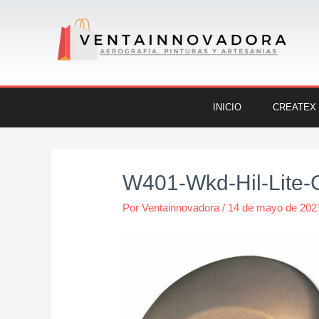
Ir
al
contenido
INICIO
CREATEX
Navegación
de
W401-Wkd-Hil-Lite-
entradas
Por
Ventainnovadora
/
14 de mayo de 202