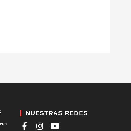
S
NUESTRAS REDES
F
I
Y
uctos