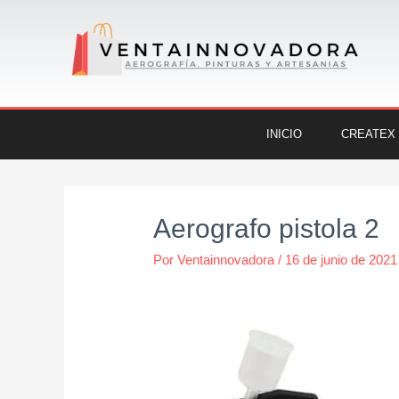
Ir
al
contenido
INICIO
CREATEX
Navegación
de
Aerografo pistola 2
entradas
Por
Ventainnovadora
/
16 de junio de 2021