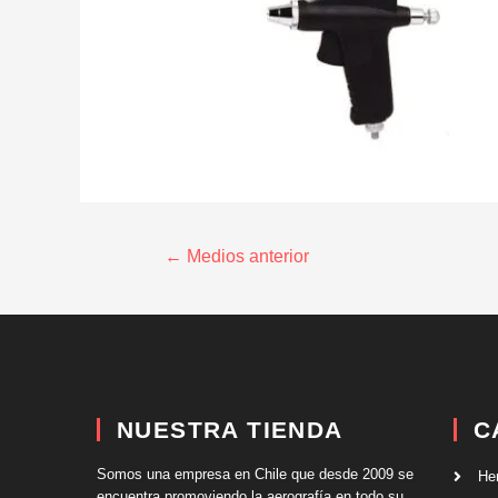
←
Medios anterior
NUESTRA TIENDA
C
Somos una empresa en Chile que desde 2009 se
He
encuentra promoviendo la aerografía en todo su