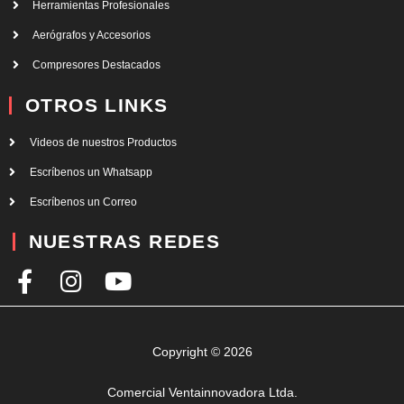
Herramientas Profesionales
Aerógrafos y Accesorios
Compresores Destacados
OTROS LINKS
Videos de nuestros Productos
Escríbenos un Whatsapp
Escríbenos un Correo
NUESTRAS REDES
F
I
Y
a
n
o
c
s
u
e
t
t
Copyright © 2026
b
a
u
Comercial Ventainnovadora Ltda.
o
g
b