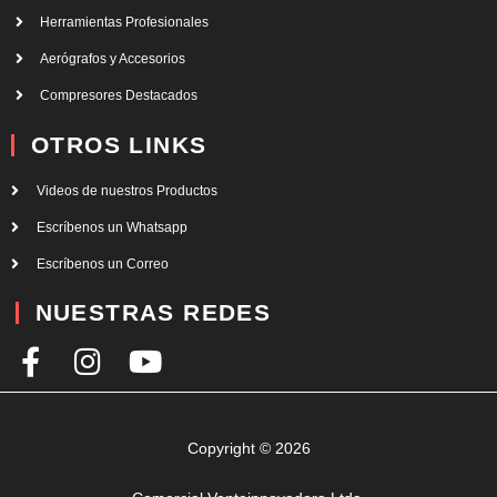
Herramientas Profesionales
Aerógrafos y Accesorios
Compresores Destacados
OTROS LINKS
Videos de nuestros Productos
Escríbenos un Whatsapp
Escríbenos un Correo
NUESTRAS REDES
F
I
Y
a
n
o
c
s
u
e
t
t
Copyright © 2026
b
a
u