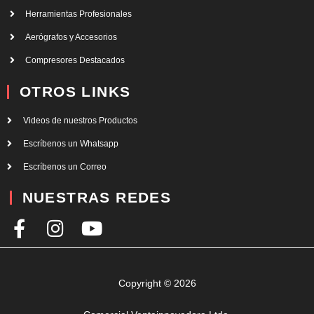
Herramientas Profesionales
Aerógrafos y Accesorios
Compresores Destacados
OTROS LINKS
Videos de nuestros Productos
Escríbenos un Whatsapp
Escríbenos un Correo
NUESTRAS REDES
F
I
Y
a
n
o
c
s
u
e
t
t
Copyright © 2026
b
a
u