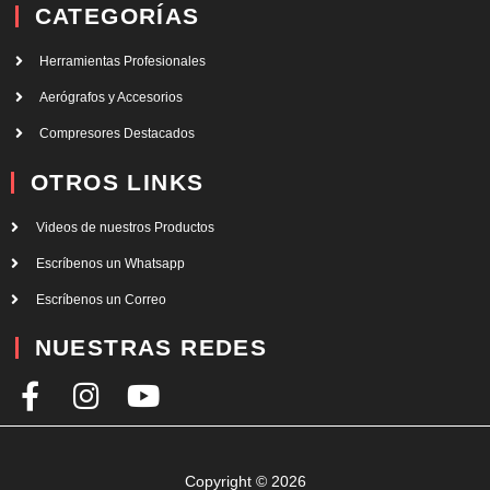
CATEGORÍAS
Herramientas Profesionales
Aerógrafos y Accesorios
Compresores Destacados
OTROS LINKS
Videos de nuestros Productos
Escríbenos un Whatsapp
Escríbenos un Correo
NUESTRAS REDES
F
I
Y
a
n
o
c
s
u
e
t
t
Copyright © 2026