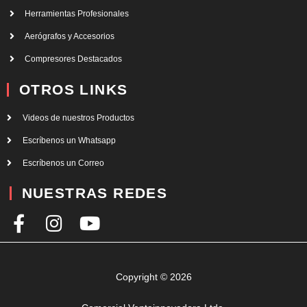
Herramientas Profesionales
Aerógrafos y Accesorios
Compresores Destacados
OTROS LINKS
Videos de nuestros Productos
Escríbenos un Whatsapp
Escríbenos un Correo
NUESTRAS REDES
F
I
Y
a
n
o
c
s
u
e
t
t
Copyright © 2026
b
a
u