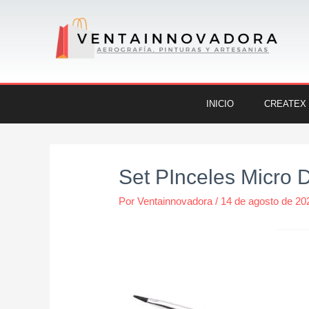
Ir
al
contenido
INICIO
CREATEX
Navegación
de
Set PInceles Micro 
entradas
Por
Ventainnovadora
/
14 de agosto de 20