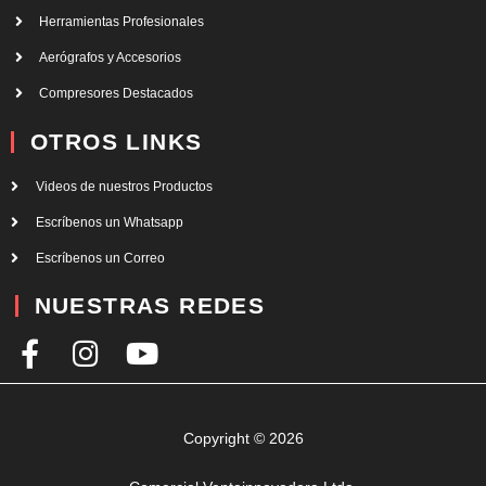
Herramientas Profesionales
Aerógrafos y Accesorios
Compresores Destacados
OTROS LINKS
Videos de nuestros Productos
Escríbenos un Whatsapp
Escríbenos un Correo
NUESTRAS REDES
F
I
Y
a
n
o
c
s
u
e
t
t
Copyright © 2026
b
a
u