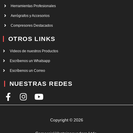
Herramientas Profesionales
Aerógrafos y Accesorios
Compresores Destacados
OTROS LINKS
Videos de nuestros Productos
Escríbenos un Whatsapp
Escríbenos un Correo
NUESTRAS REDES
F
I
Y
a
n
o
c
s
u
e
t
t
Copyright © 2026
b
a
u