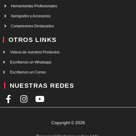
Herramientas Profesionales
Aerógrafos y Accesorios
Compresores Destacados
OTROS LINKS
Videos de nuestros Productos
Escríbenos un Whatsapp
Escríbenos un Correo
NUESTRAS REDES
F
I
Y
a
n
o
c
s
u
e
t
t
Copyright © 2026
b
a
u