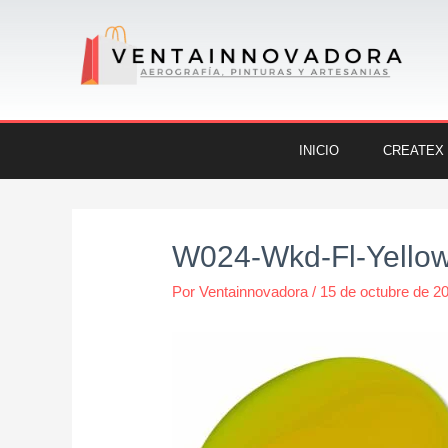
Ir
al
contenido
INICIO
CREATEX
Navegación
de
W024-Wkd-Fl-Yello
entradas
Por
Ventainnovadora
/
15 de octubre de 2