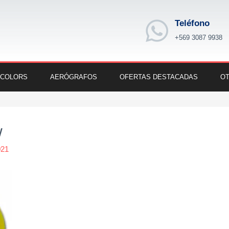
Teléfono
+569 3087 9938
 COLORS
AERÓGRAFOS
OFERTAS DESTACADAS
OT
w
021