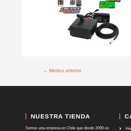
←
Medios anterior
NUESTRA TIENDA
C
Somos una empresa en Chile que desde 2009 se
He