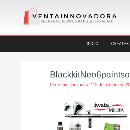
Ir
al
contenido
INICIO
CREATEX
Navegación
de
BlackkitNeo6paints
entradas
Por
Ventainnovadora
/
15 de octubre de 2