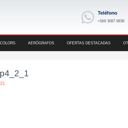
Teléfono
+569 3087 9938
 COLORS
AERÓGRAFOS
OFERTAS DESTACADAS
OT
op4_2_1
021