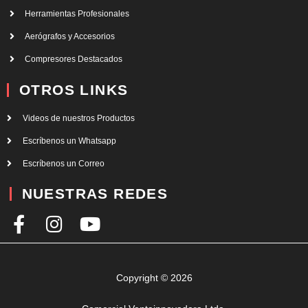
Herramientas Profesionales
Aerógrafos y Accesorios
Compresores Destacados
OTROS LINKS
Videos de nuestros Productos
Escríbenos un Whatsapp
Escríbenos un Correo
NUESTRAS REDES
F
I
Y
a
n
o
c
s
u
e
t
t
Copyright © 2026
b
a
u