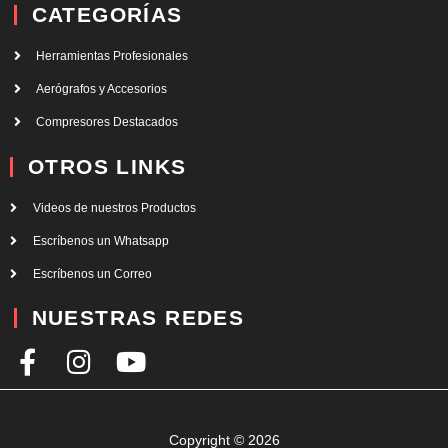
CATEGORÍAS
Herramientas Profesionales
Aerógrafos y Accesorios
Compresores Destacados
OTROS LINKS
Videos de nuestros Productos
Escríbenos un Whatsapp
Escríbenos un Correo
NUESTRAS REDES
F
I
Y
a
n
o
c
s
u
e
t
t
Copyright © 2026