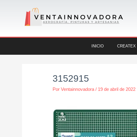
Ir
al
contenido
INICIO
CREATEX
Navegación
de
3152915
entradas
Por
Ventainnovadora
/
19 de abril de 2022