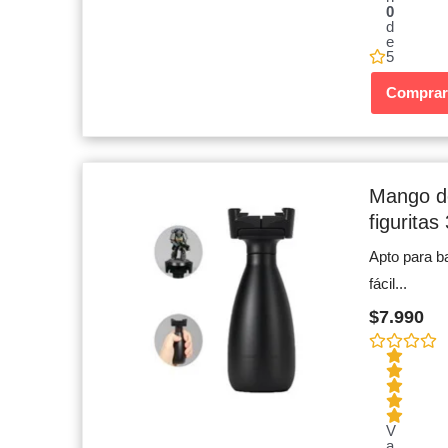
0
d
e
5
Comprar
Mango de
figuritas
Apto para b
fácil...
$
7.990
V
a