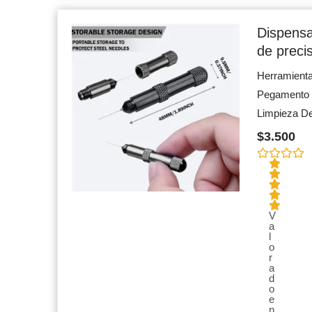
Dispens
de preci
Herramient
Pegamento 
Limpieza De
$
3.500
V
a
l
o
r
a
d
o
e
n