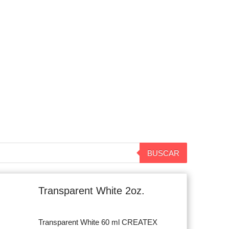
BUSCAR
Original
Current
price
price
Transparent White 2oz.
was:
is:
$7.900.
$7.500.
Transparent White 60 ml CREATEX