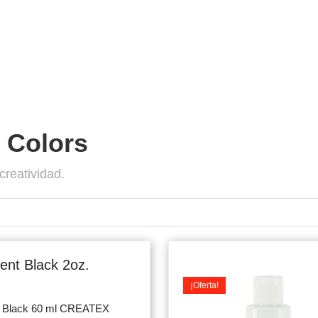
 Colors
creatividad.
iginal
Current
ice
price
ent Black 2oz.
s:
is:
¡Oferta!
.900.
$7.500.
t Black 60 ml CREATEX