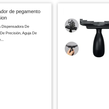
ador de pegamento
sion
a Dispensadora De
De Precisión, Aguja De
...