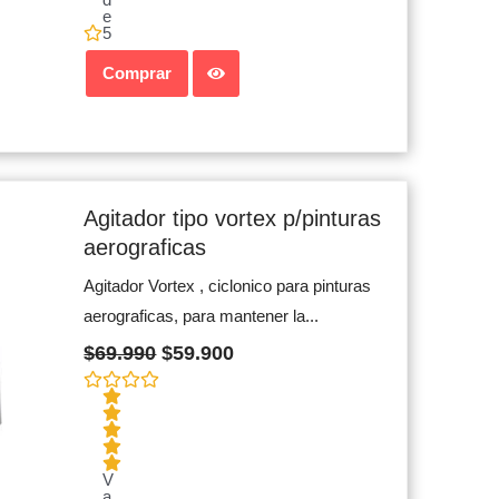
e
5
Comprar
Original
Current
price
price
Agitador tipo vortex p/pinturas
was:
is:
aerograficas
$69.990.
$59.900.
Agitador Vortex , ciclonico para pinturas
aerograficas, para mantener la...
$
69.990
$
59.900
V
a