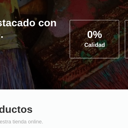
stacado con
.
0
%
Calidad
oductos
stra tienda online.