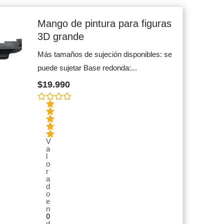
Mango de pintura para figuras
3D grande
Más tamaños de sujeción disponibles: se
puede sujetar Base redonda:...
$
19.990
V
a
l
o
r
a
d
o
e
n
0
d