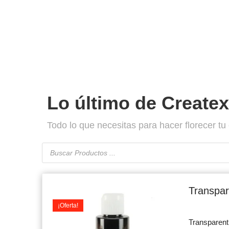
Lo último de Createx
Todo lo que necesitas para hacer florecer tu 
Búsqueda
de
productos
Or
pr
Transpar
wa
¡Oferta!
$7
Transparen