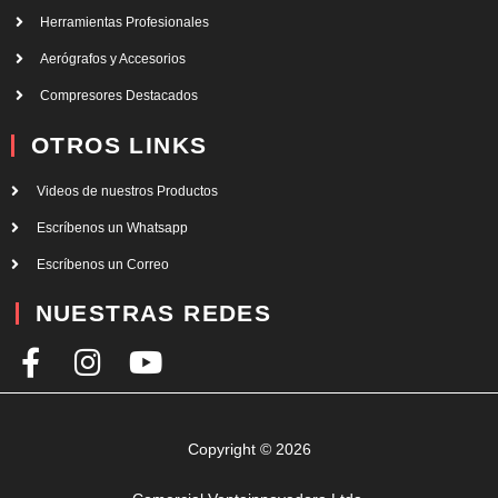
Herramientas Profesionales
Aerógrafos y Accesorios
Compresores Destacados
OTROS LINKS
Videos de nuestros Productos
Escríbenos un Whatsapp
Escríbenos un Correo
NUESTRAS REDES
F
I
Y
a
n
o
c
s
u
e
t
t
Copyright © 2026
b
a
u