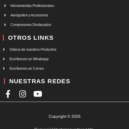
Herramientas Profesionales
Aerógrafos y Accesorios
Compresores Destacados
OTROS LINKS
Videos de nuestros Productos
Escríbenos un Whatsapp
Escríbenos un Correo
NUESTRAS REDES
F
I
Y
a
n
o
c
s
u
e
t
t
Copyright © 2026
b
a
u