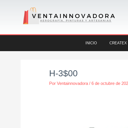
Ir
al
contenido
INICIO
CREATEX
Navegación
de
H-3$00
entradas
Por
Ventainnovadora
/
6 de octubre de 20