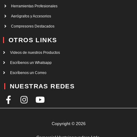
Herramientas Profesionales
Aerógrafos y Accesorios
Compresores Destacados
OTROS LINKS
Videos de nuestros Productos
Escríbenos un Whatsapp
Escríbenos un Correo
NUESTRAS REDES
F
I
Y
a
n
o
c
s
u
e
t
t
Copyright © 2026
b
a
u