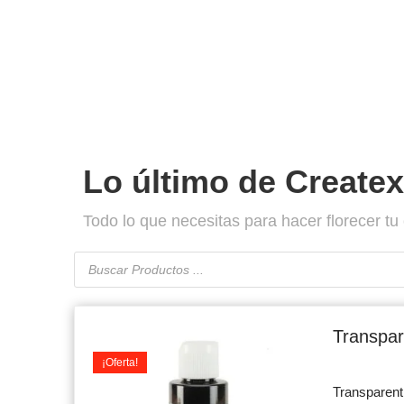
Lo último de Createx
Todo lo que necesitas para hacer florecer tu 
Búsqueda
de
productos
Or
pr
Transpar
wa
¡Oferta!
$7
Transparen