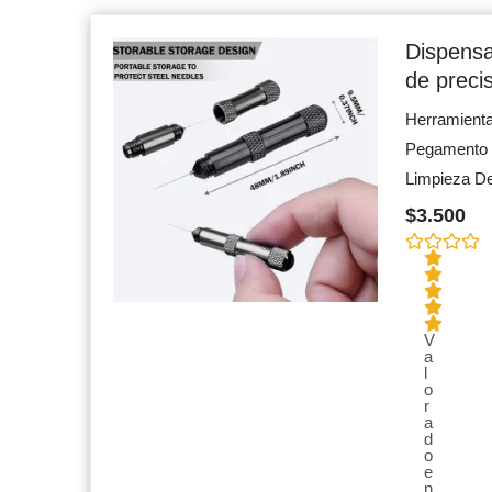
Dispens
de preci
Herramient
Pegamento 
Limpieza De
$
3.500
V
a
l
o
r
a
d
o
e
n