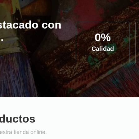
stacado con
.
0
%
Calidad
oductos
stra tienda online.