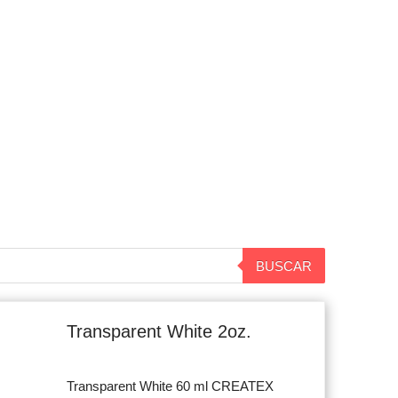
BUSCAR
Original
Current
price
price
Transparent White 2oz.
was:
is:
$7.900.
$7.500.
Transparent White 60 ml CREATEX