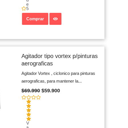
e
5
Comprar
Original
Current
price
price
Agitador tipo vortex p/pinturas
was:
is:
aerograficas
$69.990.
$59.900.
Agitador Vortex , ciclonico para pinturas
aerograficas, para mantener la...
$
69.990
$
59.900
V
a