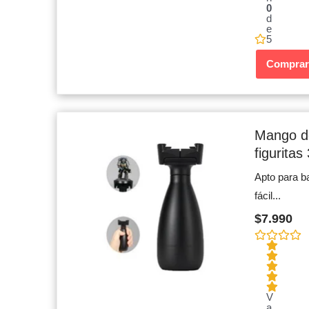
0
d
e
5
Comprar
Mango de
figuritas
Apto para b
fácil...
$
7.990
V
a