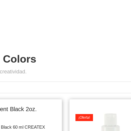
 Colors
creatividad.
iginal
Current
ice
price
ent Black 2oz.
s:
is:
¡Oferta!
.900.
$7.500.
t Black 60 ml CREATEX