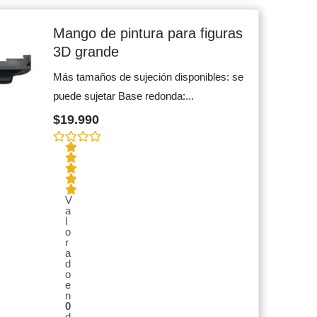
Mango de pintura para figuras
3D grande
Más tamaños de sujeción disponibles: se
puede sujetar Base redonda:...
$
19.990
V
a
l
o
r
a
d
o
e
n
0
d