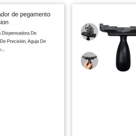
ador de pegamento
sion
a Dispensadora De
De Precisión, Aguja De
...