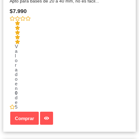
Apto para bases de 20 a 40 mm, no es fácil...
$
7.990
V
a
l
o
r
a
d
o
e
n
0
d
e
5
Comprar