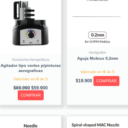
$69.990.
$59.900.
Aerógrafos
Aguja Mobius 0,2mm
Accesorios Aerográficos
Agitador tipo vortex p/pinturas
aerograficas
Valorado en
0
de 5
Valorado en
0
de 5
$
19.900
COMPRAR
$
69.990
$
59.900
COMPRAR