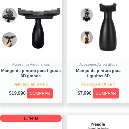
Accesorios Aerográficos
Accesorios Aerográficos
Mango de pintura para figuras
Mango de pintura para
3D grande
figuritas 3D
Valorado en
0
de 5
Valorado en
0
de 5
$
19.990
$
7.990
COMPRAR
COMPRAR
Original
Current
¡Oferta!
price
price
was:
is: