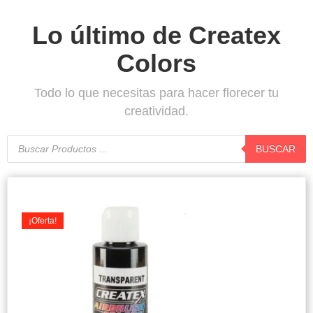
Lo último de Createx
Colors
Todo lo que necesitas para hacer florecer tu
creatividad.
Búsqueda
de
BUSCAR
productos
Original
Current
price
price
was:
is:
¡Oferta!
$7.900.
$7.500.