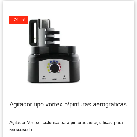
Original
Current
price
price
was:
is:
¡Oferta!
$69.990.
$59.900.
Agitador tipo vortex p/pinturas aerograficas
Agitador Vortex , ciclonico para pinturas aerograficas, para
mantener la...