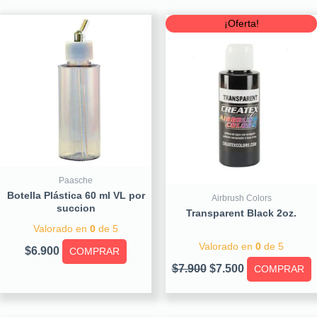
Original
Current
¡Oferta!
price
price
was:
is:
$7.900.
$7.500.
Paasche
Botella Plástica 60 ml VL por
Airbrush Colors
succion
Transparent Black 2oz.
Valorado en
0
de 5
Valorado en
0
de 5
$
6.900
COMPRAR
$
7.900
$
7.500
COMPRAR