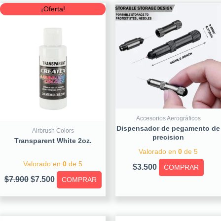
Original
Current
¡Oferta!
price
price
was:
is:
$7.900.
$7.500.
Accesorios Aerográficos
Dispensador de pegamento de
Airbrush Colors
precision
Transparent White 2oz.
Valorado en
0
de 5
Valorado en
0
de 5
$
3.500
COMPRAR
$
7.900
$
7.500
COMPRAR