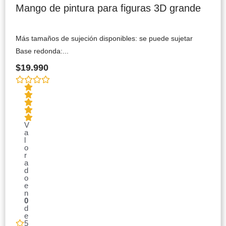
Mango de pintura para figuras 3D grande
Más tamaños de sujeción disponibles: se puede sujetar
Base redonda:...
$
19.990
V
a
l
o
r
a
d
o
e
n
0
d
e
5