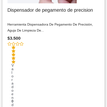
Dispensador de pegamento de precision
Herramienta Dispensadora De Pegamento De Precisión,
Aguja De Limpieza De...
$
3.500
V
a
l
o
r
a
d
o
e
n
0
d