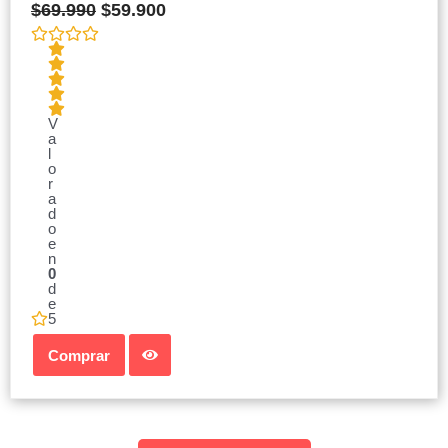
$
69.990
$
59.900
V
a
l
o
r
a
d
o
e
n
0
d
e
5
Comprar