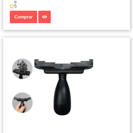
e
5
Comprar