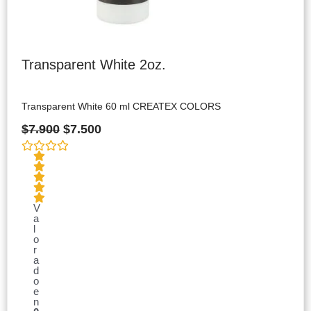
Transparent White 2oz.
Transparent White 60 ml CREATEX COLORS
$
7.900
$
7.500
V
a
l
o
r
a
d
o
e
n