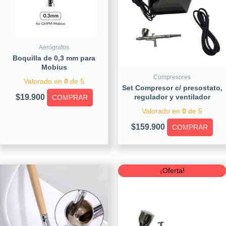
Aerógrafos
Boquilla de 0,3 mm para
Mobius
Compresores
Valorado en
0
de 5
Set Compresor c/ presostato,
$
19.900
regulador y ventilador
COMPRAR
Valorado en
0
de 5
$
159.900
COMPRAR
Original
Curre
¡Oferta!
price
price
was:
is:
$79.900.
$59.90