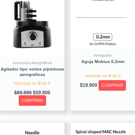
$69.990.
$59.900.
Aerógrafos
Aguja Mobius 0,2mm
Accesorios Aerográficos
Agitador tipo vortex p/pinturas
aerograficas
Valorado en
0
de 5
Valorado en
0
de 5
$
19.900
COMPRAR
$
69.990
$
59.900
COMPRAR