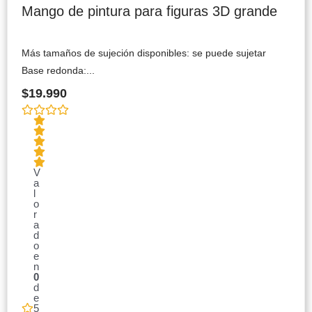
Mango de pintura para figuras 3D grande
Más tamaños de sujeción disponibles: se puede sujetar
Base redonda:...
$
19.990
V
a
l
o
r
a
d
o
e
n
0
d
e
5