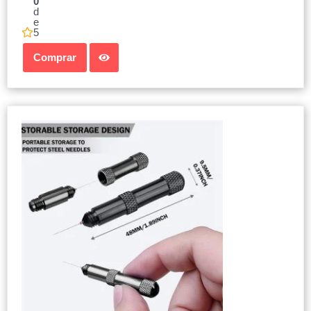
0
d
e
5
Comprar