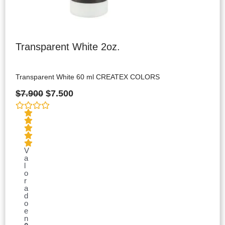
Transparent White 2oz.
Transparent White 60 ml CREATEX COLORS
$
7.900
$
7.500
V
a
l
o
r
a
d
o
e
n