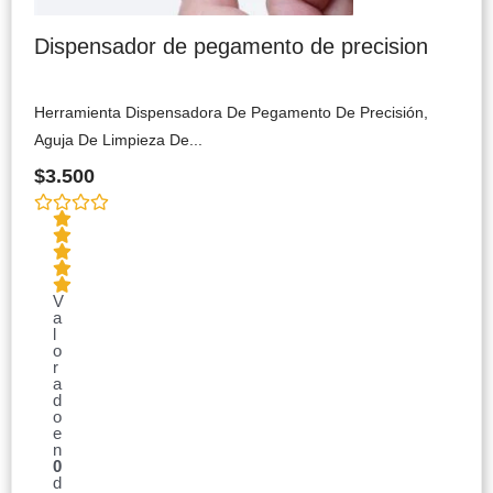
Dispensador de pegamento de precision
Herramienta Dispensadora De Pegamento De Precisión,
Aguja De Limpieza De...
$
3.500
V
a
l
o
r
a
d
o
e
n
0
d