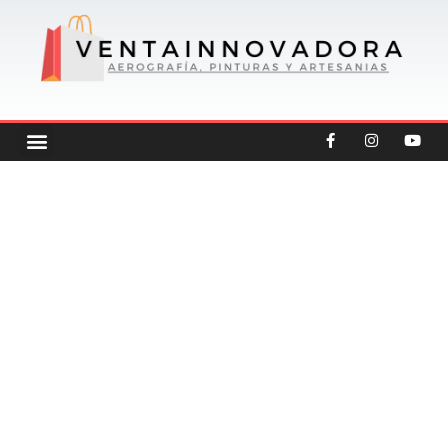
Ir
al
contenido
F
I
Y
Menu
CREATEX COLORS
OFERTAS DESTACADAS
OTRAS CATEGORIAS
a
n
o
c
s
u
e
t
t
b
a
u
o
g
b
o
r
e
k
a
-
m
f