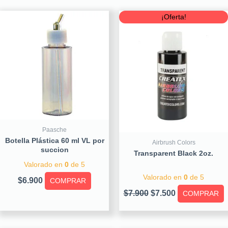
Original
Current
¡Oferta!
price
price
was:
is:
$7.900.
$7.500.
Paasche
Botella Plástica 60 ml VL por
Airbrush Colors
succion
Transparent Black 2oz.
Valorado en
0
de 5
Valorado en
0
de 5
$
6.900
COMPRAR
$
7.900
$
7.500
COMPRAR