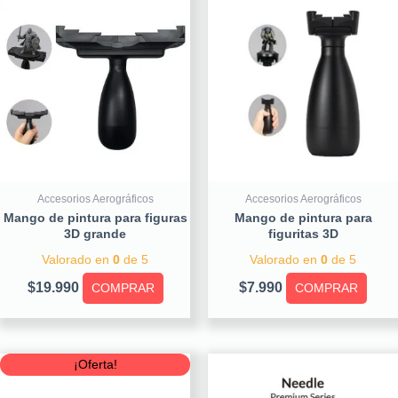
Accesorios Aerográficos
Accesorios Aerográficos
Mango de pintura para figuras
Mango de pintura para
3D grande
figuritas 3D
Valorado en
0
de 5
Valorado en
0
de 5
$
19.990
$
7.990
COMPRAR
COMPRAR
Original
Current
¡Oferta!
price
price
was:
is: