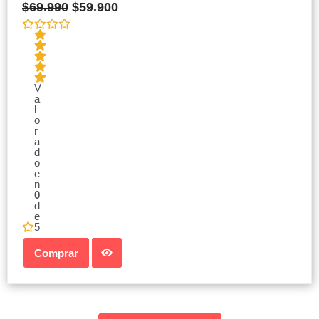
$
69.990
$
59.900
V
a
l
o
r
a
d
o
e
n
0
d
e
5
Comprar