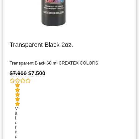
Transparent Black 2oz.
Transparent Black 60 ml CREATEX COLORS
$
7.900
$
7.500
V
a
l
o
r
a
d