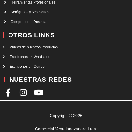
Herramientas Profesionales
Aerógrafos y Accesorios
Compresores Destacados
OTROS LINKS
Videos de nuestros Productos
Escríbenos un Whatsapp
Escríbenos un Correo
NUESTRAS REDES
F
I
Y
a
n
o
c
s
u
e
t
t
Copyright © 2026
b
a
u
Comercial Ventainnovadora Ltda.
o
g
b